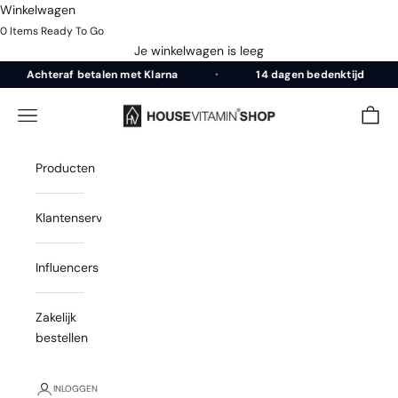
Winkelwagen
0 Items Ready To Go
Je winkelwagen is leeg
Naar inhoud
Achteraf betalen met Klarna
14 dagen bedenktijd
•
•
Housevitamin Shop
Menu
Winke
Producten
Klantenservice
Influencers
Zakelijk
bestellen
INLOGGEN