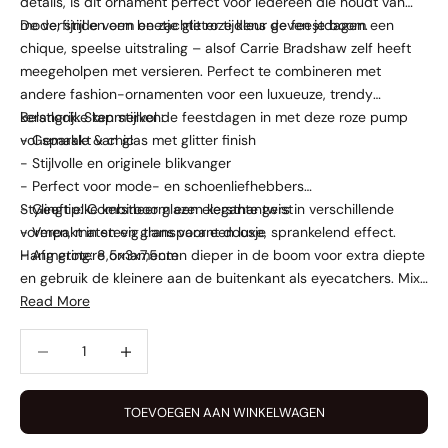
details, is dit ornament perfect voor iedereen die houdt van
mode, stijl en een beetje glitter tijdens de feestdagen.
De verfijnde vorm en zachte roze kleur geven je boom een
chique, speelse uitstraling – alsof Carrie Bradshaw zelf heeft
meegeholpen met versieren. Perfect te combineren met
andere fashion-ornamenten voor een luxueuze, trendy
kerstlook. Stap stijlvol de feestdagen in met deze roze pump
Belangrijke kenmerken:
vol sparkle & chic
- Gemaakt van glas met glitter finish
- Stijlvolle en originele blikvanger
- Perfect voor mode- en schoenliefhebbers
- Geeft elke kerstboom een elegante twist
Stylingtip: Combineer glazen kersthangers in verschillende
- Verpakt in stevig transparant doosje
vormen, maten en glans voor een luxe, sprankelend effect.
- Afmeting: 8,5x3x7,5cm
Hang grotere ornamenten dieper in de boom voor extra diepte
en gebruik de kleinere aan de buitenkant als eyecatchers. Mix
met fluwelen linten of glinsterende takjes voor een stijlvolle,
Read More
feestelijke look!
Aantal verlagen
Aantal verhogen
TOEVOEGEN AAN WINKELWAGEN